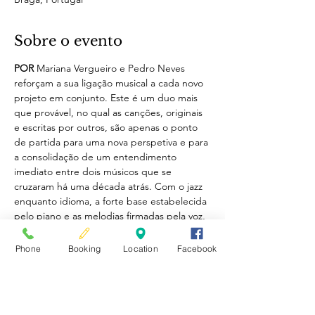
Sobre o evento
POR
 Mariana Vergueiro e Pedro Neves 
reforçam a sua ligação musical a cada novo 
projeto em conjunto. Este é um duo mais 
que provável, no qual as canções, originais 
e escritas por outros, são apenas o ponto 
de partida para uma nova perspetiva e para 
a consolidação de um entendimento 
imediato entre dois músicos que se 
cruzaram há uma década atrás. Com o jazz 
enquanto idioma, a forte base estabelecida 
pelo piano e as melodias firmadas pela voz, 
o resultado deste trabalho é intenso e 
arrebatador tanto quanto é singelo na sua 
Phone
Booking
Location
Facebook
essência. Quando Jobim disse “Só Tinha 
De Ser Com Você” e Gus Kahn letrou a 
música de Isham Jones “It Had To Be You” 
com certeza adivinhavam que momentos 