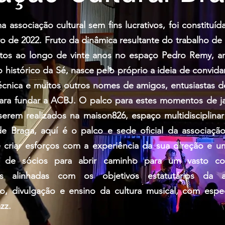
 associação cultural sem fins lucrativos, foi constituí
 de 2022. Fruto da dinâmica resultante do trabalho de
tos ao longo de vinte anos no espaço Pedro Remy, a
 histórico da Sé, nasce pelo próprio a ideia de convidar
écnica e muitos outros nomes de amigos, entusiastas d
para fundar a ACBJ. O palco para estes momentos de j
serem realizados na maison826, espaço multidisciplina
e Braga, aquí é o palco e sede oficial da associaçã
 criar esforços com a experiência da sua direção e u
o de sócios para abrir caminho para um vasto co
des alinhadas com os objetivos estatutários da a
, divulgação e ensino da cultura musical, com espec
zz.