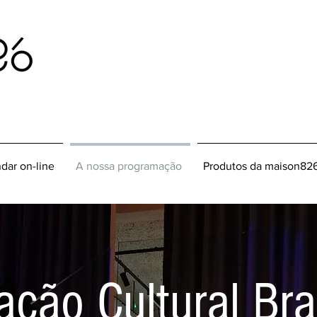
dar on-line
A nossa programação
Produtos da maison82
ação Cultural Br