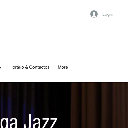
Login
6
Horário & Contactos
More
aga Jazz