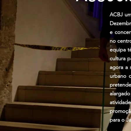
ACBJ uma
Dezembro
e concer
no centro
equipa t
cultura 
agora a 
urbano d
pretende
alargad
ativida
promoção
para o Ja