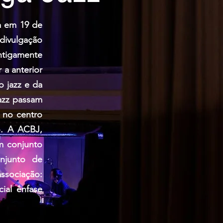
da em 19 de
 divulgação
ntigamente
 a anterior
o jazz e da
azz passam
r no centro
o. A ACBJ,
m conjunto
njunto de
ssociação:
ial ênfase