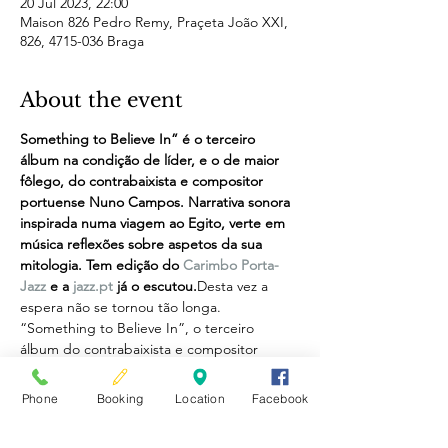
20 Jul 2023, 22:00
Maison 826 Pedro Remy, Praçeta João XXI,
826, 4715-036 Braga
About the event
Something to Believe In” é o terceiro 
álbum na condição de líder, e o de maior 
fôlego, do contrabaixista e compositor 
portuense Nuno Campos. Narrativa sonora 
inspirada numa viagem ao Egito, verte em 
música reflexões sobre aspetos da sua 
mitologia. Tem edição do 
Carimbo Porta-
Jazz
 e a 
jazz.pt
 já o escutou.
Desta vez a 
espera não se tornou tão longa. 
“Something to Believe In”, o terceiro 
álbum do contrabaixista e compositor 
Nuno Campos (n. 1979) na condição de 
líder, surge três anos após o anterior 
Phone
Booking
Location
Facebook
“TaCatarinaTen”, que havia sido editado 
uma década após a estreia com “My Debut 