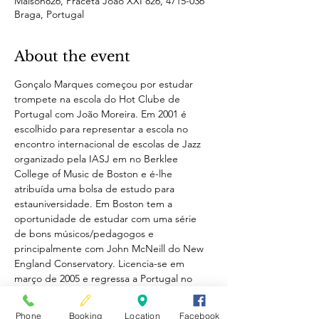
Maison826, Praceta João XXI 826, 4715-036
Braga, Portugal
About the event
Gonçalo Marques começou por estudar 
trompete na escola do Hot Clube de 
Portugal com João Moreira. Em 2001 é 
escolhido para representar a escola no 
encontro internacional de escolas de Jazz 
organizado pela IASJ em no Berklee 
College of Music de Boston e é-lhe 
atribuída uma bolsa de estudo para 
estauniversidade. Em Boston tem a 
oportunidade de estudar com uma série 
de bons músicos/pedagogos e 
principalmente com John McNeill do New 
England Conservatory. Licencia-se em 
março de 2005 e regressa a Portugal no 
final desse ano.
Phone
Booking
Location
Facebook